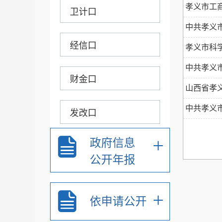
孝义市工商
卫计口
中共孝义市
经信口
孝义市科学
中共孝义
财金口
山西省孝
中共孝义
发改口
+
政府信息
住建口
公开年报
农口
+
依申请公开
乡镇街道