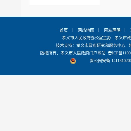
+
2017年
首页
｜
网站地图
｜
网站声明
｜
价格与收费目录清单
孝义市人民政府办公室主办 孝义市
技术支持：孝义市政府研究和服务中心 
版权所有：孝义市人民政府门户网站
晋ICP备1100
扩大有效投资
晋公网安备 141181020
征地信息公开
应急管理
任免招考