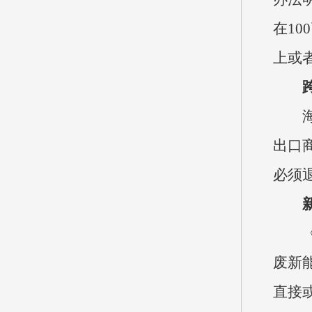
在1
上或
出口
必须
废新
直接