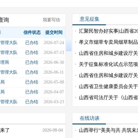
意见征集
查询
我要写信
汇聚民智办好实事|山西省2
门
信件状态
提交时间
孝义市烟草专卖局烟草制品
通管理大队
已办结
2026-07-24
容...
通管理大队
已办结
2026-07-13
山西省住房和城乡建设厅关
技...
管理局
已办结
2026-06-30
关于征集标准化试点示范项
的通告
通管理大队
已办结
2026-06-11
山西省住房和城乡建设厅关
施...
政局
已办结
2026-05-08
山西省卫生健康委员会关于
议...
建局
已办结
2026-04-07
山西省司法厅关于《山西省公
通管理大队
已办结
2026-03-23
征...
在线访谈
来了
山西举行“美美与共 共筑
2026-08-04
活...