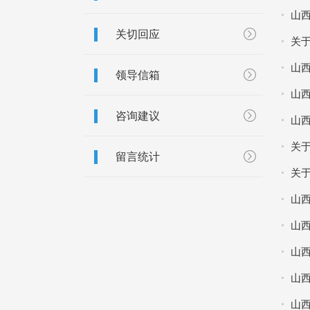
山
关切回应
关
山
领导信箱
山
咨询建议
山
关
留言统计
关
山西
山
山
山
山西