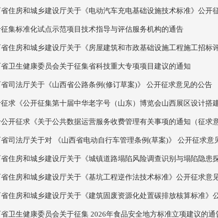
西省住房和城乡建设厅关于《电动汽车充电基础设施技术标准》公开
于征集标准化试点示范项目技术指导与评估服务机构的通告
西省住房和城乡建设厅关于《房屋建筑和市政基础设施工程施工招标评标
西省卫生健康委员会关于征集省科技重大专项项目建议的通知
西省司法厅关于《山西省公路条例(修订草案)》 公开征求意见的公告
于征求《公开征集第十届中华老字号（山东）博览会山西展区设计搭建单
于公开征求《关于公共数据运营服务收费管理有关事项的通知（征求
省司法厅关于对 《山西省电动自行车管理条例(草案)》 公开征求意
西省住房和城乡建设厅关于《城镇道路塌陷风险调查识别与塌陷隐患探测
西省住房和城乡建设厅关于《基坑工程逆作法技术标准》公开征求意
西省住房和城乡建设厅关于《建筑固废资源化处置碳排放核算标准》
省卫生健康委员会关于征集 2026年食品安全地方标准立项建议的通