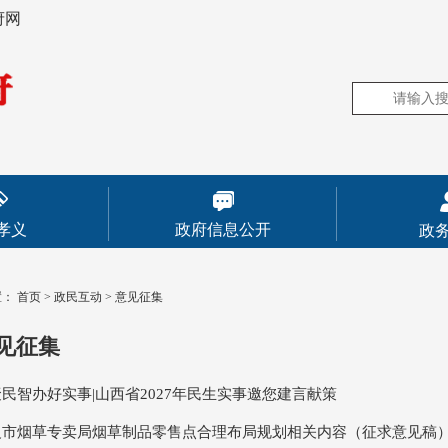
府网
孝义
政府信息公开
政
置：
首页
>
政民互动
>
意见征集
见征集
民智办好实事|山西省2027年民生实事邀您建言献策
义市烟草专卖局烟草制品零售点合理布局规划相关内容（征求意见稿）公