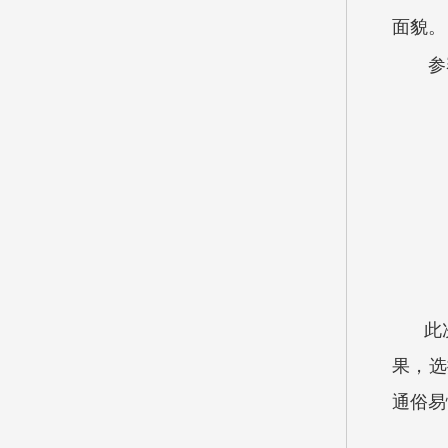
面貌。
参
此
果，选
通俗易