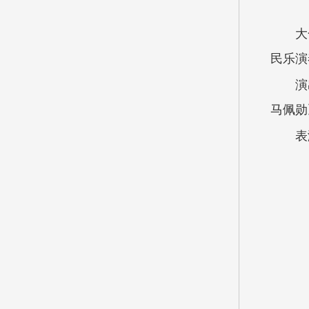
大
民乐演
演
马佩勋
表