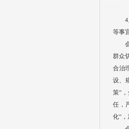
等事
群众
合治
设、
策”
任，
化”