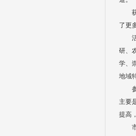
了更
研、
学、
地域
主要
提高