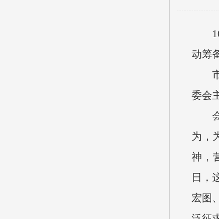
动筹
委会
为，
神，
日，
宏图
泛征