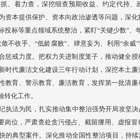
抓、着力查，深挖细查预期收益、约定代持、政
为资本提供保护、资本向政治渗透等问题，深化
标投标等重点领域系统整治，紧盯“关键少数”、
敛不收手、“低龄腐败”、肆意妄为、利用“余威”
合惩戒力度。把权力关进制度笼子，推动健全授
新时代廉洁文化建设三年行动计划，深挖本土廉
性教育、警示教育、廉洁教育，发挥第一批清廉
验转化工作。
纪执法为民，扎实推动集中整治强势开局攻坚决
重要岗位，严肃查处贪污侵占、截留挪用、虚报冒
快的典型案件。深化推动全国性整治项目，持续深