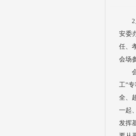
安委
任、
会场
工”
全、
一起
发挥
要从