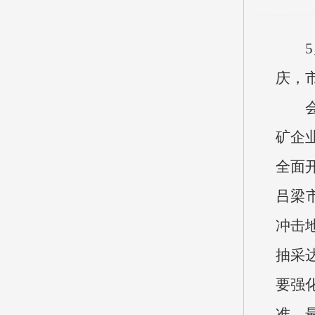
庆，
矿企
全面
吕梁
冲击
抽采
要强
准、