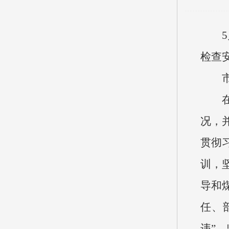
检查
况，
贯彻
训，
导和
任、
违”