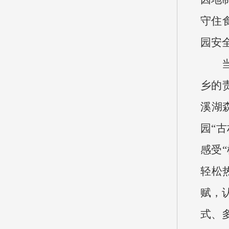
守住
园安
乡的
溪湖
园“
感受
轻松
赋，
式、