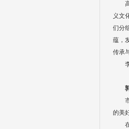
义文
们分
蕴，
传承
的美