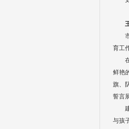
育工
鲜艳
旗、
誓言
与孩