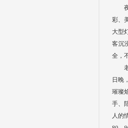
彩、
大型
客沉
全，
日晚
璀璨
手、
人的
80