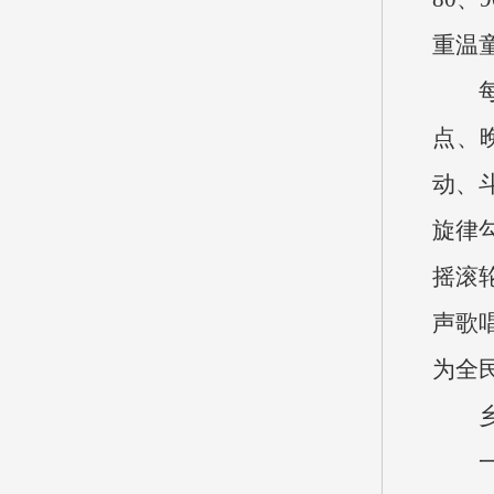
重温
点、
动、
旋律
摇滚
声歌
为全