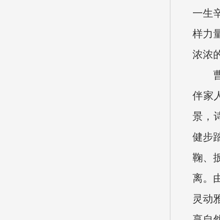
一生
样力
浓浓
伴家
景，
健步
鞠、
离。
灵动
享自