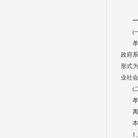
(一
孝义
政府系
形式
业社
(二
孝义市
离退
本决
1、