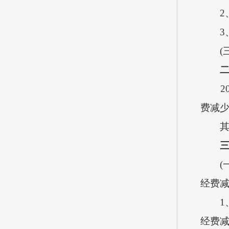
2、
3、
(三
201
费减
其中：
(一)
经费
1、2
经费减