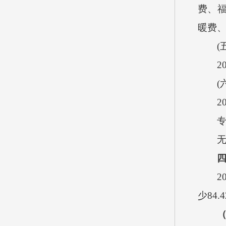
费、
暖费
(五
20
(六)
20
专业
201
少84.