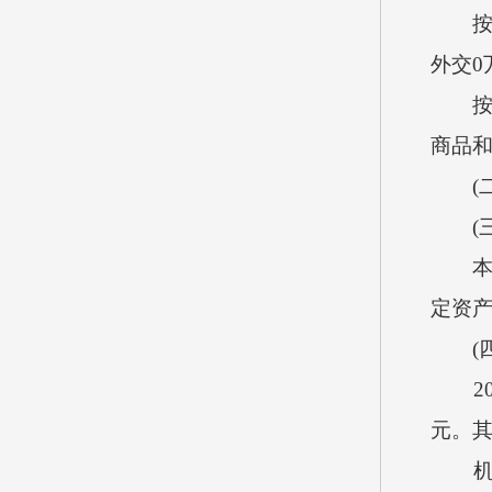
按支出
外交0
按支出
商品和
(二)
(三)
本单位
定资产
(四)
201
元。其
机关