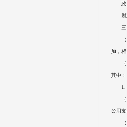
政府性
财政专
三、
（一）
加，相
（二）
其
1、2
（1）
公用支出
（2）