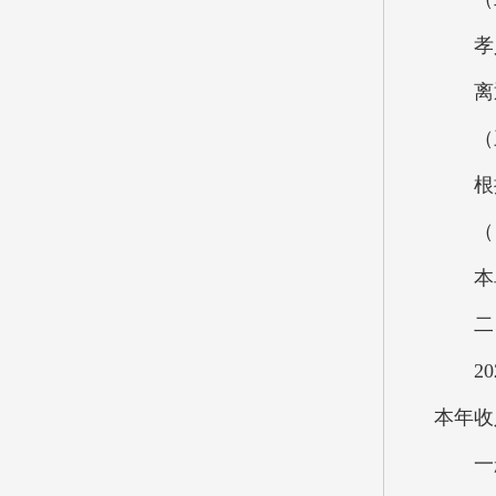
孝义市
离退休
（三
根据
（四
本单
二、
202
本年收
一般公