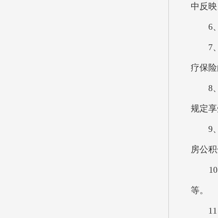
中反映
6、机
7、行
疗保险
8、事
规定享
9、住
房公积
10、
等。
11、