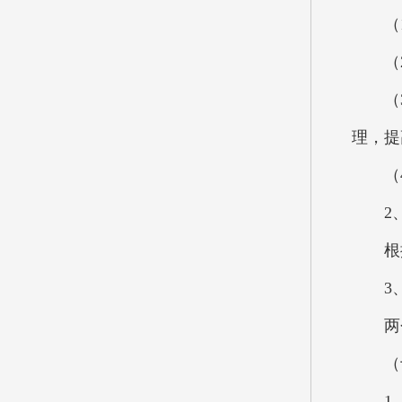
（1）
（2
（3）
理，提
（4）
2、
根据
3、
两个
（十
1、一