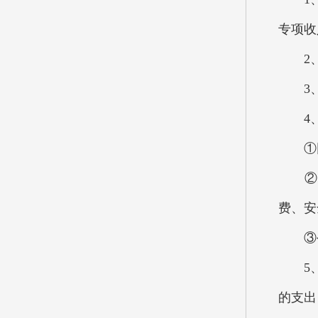
专项收
2、
3、
4、“
①因公
②公
费、安
③公
5、机
的支出