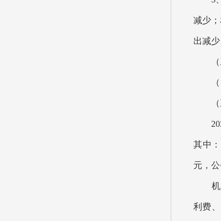
减少；
出减少
（三）
（四）
（五）
202
其中：
元，公
机关
利费、