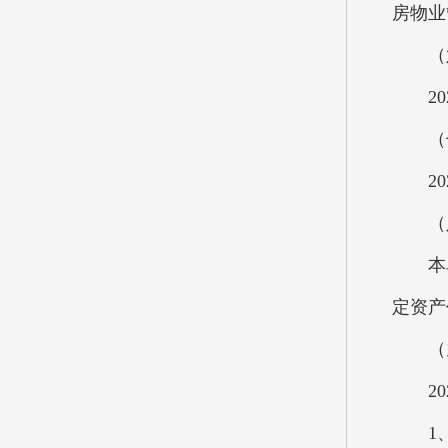
房物业
（六
202
（七）
202
（八
本单位
定资产价
（九
202
1、