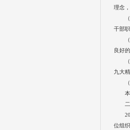
理念
（2
干部
（3
良好的
（4
九大
（四
本单
二、
202
位组