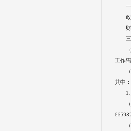
一般公
政府
财政
三、
（一）
工作
（二）
其中
1、2
（1）
66598
（2）