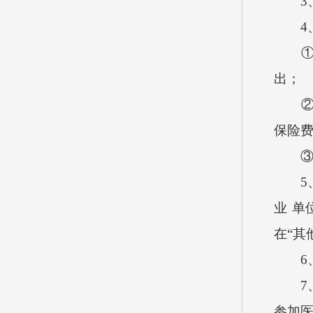
3、
4、
①因
出；
②公
保险
③公
5、
业 
在“其
6、
7、
参加