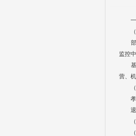
一、
（一
部门
监控
基本
营、
（二
孝义
退休
（三
（1