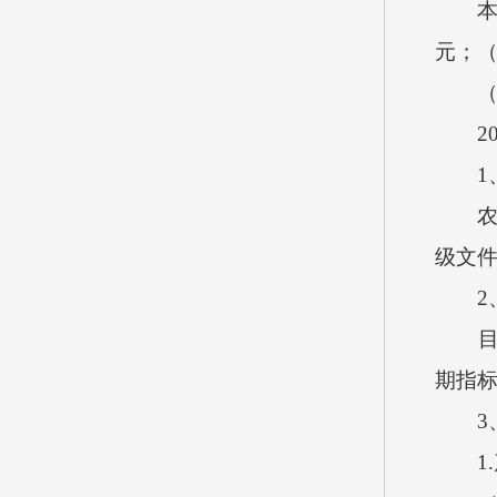
本单位
元；（
（九
202
1、
农村道
级文
2、
目标
期指
3、
1.