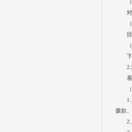
（1
对公
（2
目标
（3
下达
2.
基本
（十
1、
拨款
2、