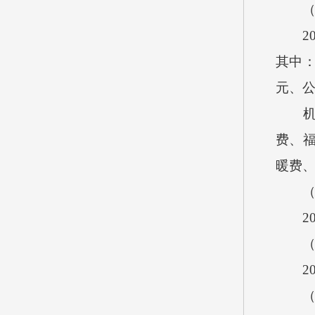
（五
202
其中：办
元、公
机关
费、
暖费
（六
20
（七
20
（八