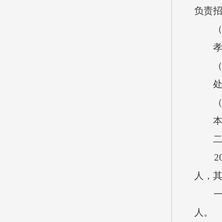
负责
（二
孝义
（三
处理
（四
本单
二、
202
人，
一般公