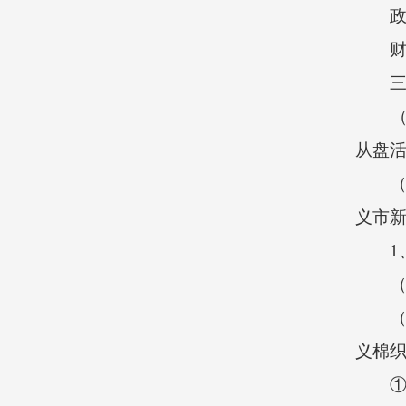
政府
财政
三、
（一）
从盘活
（二）
义市新
1、2
（1）
（2）
义棉织
①干部