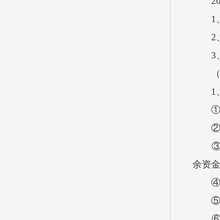
202
1、
2、
3、
（十
1、
①财
②事
③年
余资
④基
⑤项
⑥“