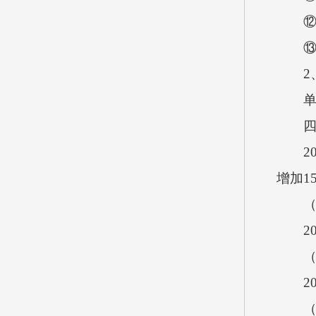
⑫资
⑬对
2、
单位
四、2
202
增加1
（一
202
（二
202
（三