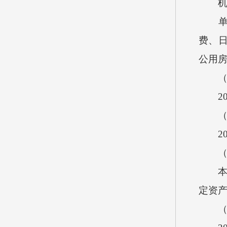
机关
单位
费、
公用
（六
202
（七
20
（八
本单位
定资产
（九