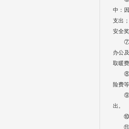
中：
支出
安全
⑦机
办公
取暖
⑧工
险费
⑨商
出。
⑩对
⑪资