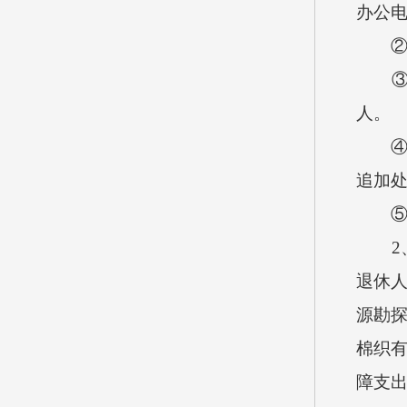
办公
②企业
③20
人。
④处理
追加处
⑤购置
2、按
退休人
源勘探
棉织有
障支出