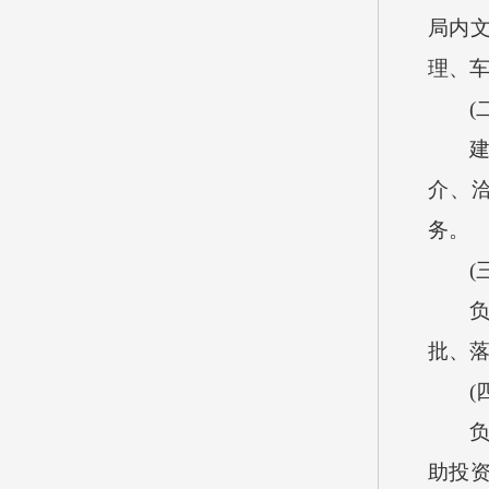
局内
理、
(二
建立
介、
务。
(三
负责
批、落
(四
负责
助投资