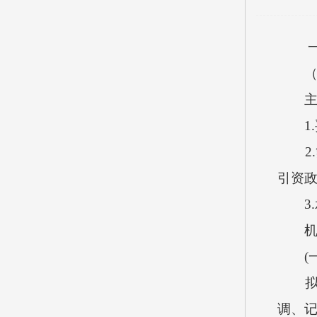
一、
（一
主要
1.
2.筛
引资政
3.
机构
(一
拟定
调、记