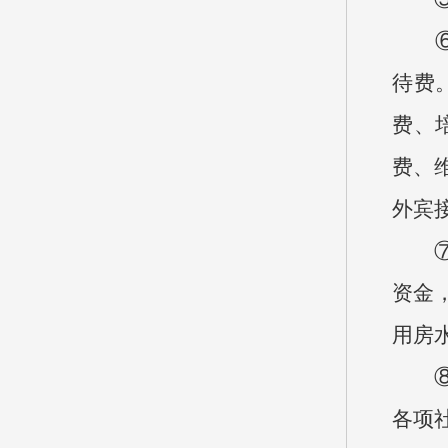
⑥“
待费
费、
费、
外宾
⑦机
资金
用房
⑧工
各项