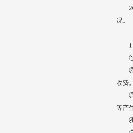
20
况。
（十
1、
①财
②事
收费
③年
等产
④基
⑤项