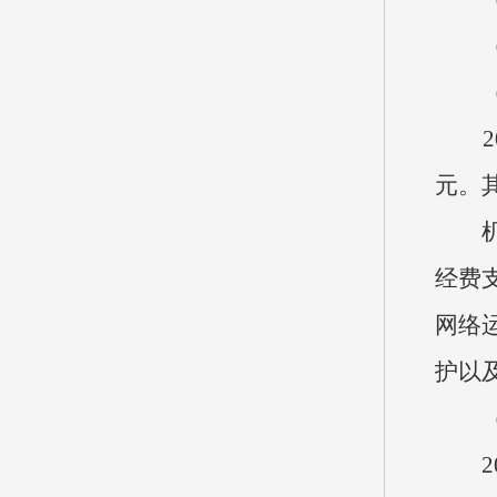
（四
（五
20
元。
机关
经费
网络
护以
（六
202