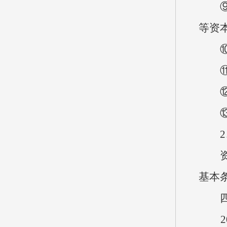
⑨商
等资
⑩对
⑪资
⑫资
⑬对
2、
资质
基本
四、
20