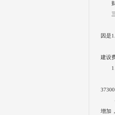
财政
三、
（一）
因是
（二）
建设
1、
（1
3730
（2
增加