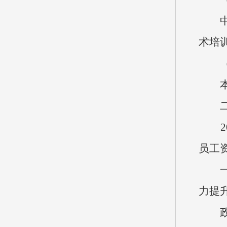
中心
术培
（四
本单
二、
202
员工
一般公
力提
政府