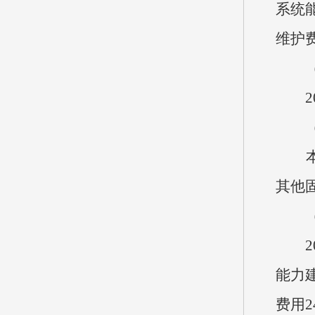
系统
维护费
（七
20
（八
本单
其他固
（九
202
能力
费用2