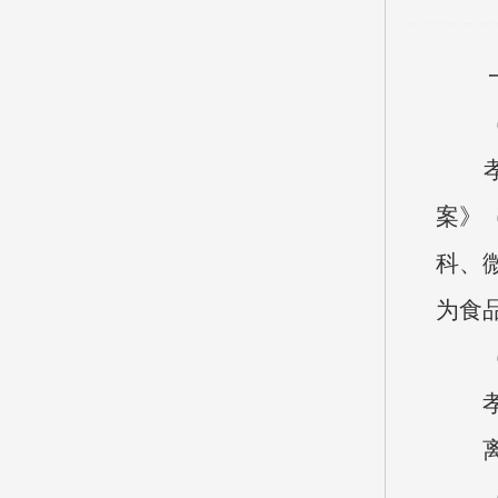
一
（一
孝义
案》
科、
为食
（二
孝义
离退
（三