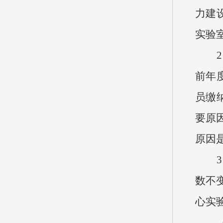
力建
实验
2、
前年
员缴纳
要原
原因
3、
数不变
心实
（三