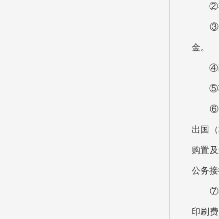
②事
③年
金。
④基
⑤项
⑥“三
出国（
购置及
公务接
⑦机
印刷费