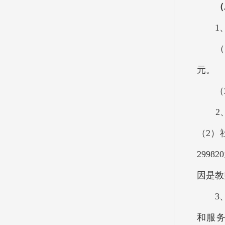
（二）
1、2
（1）
元。
（2）
2、按
（2）
299
因是教
3、按
和服务