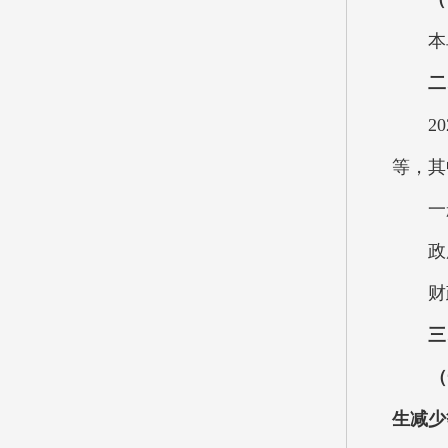
本单
二
202
等，其
一般公
政府性
财政专
三
（
生减少