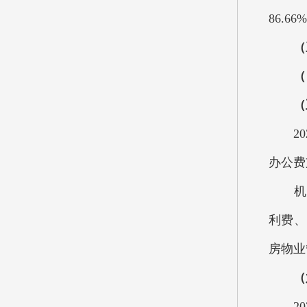
86.
（三）
（四）
（五）
202
办公费
机关
利费、
房物业
（
202