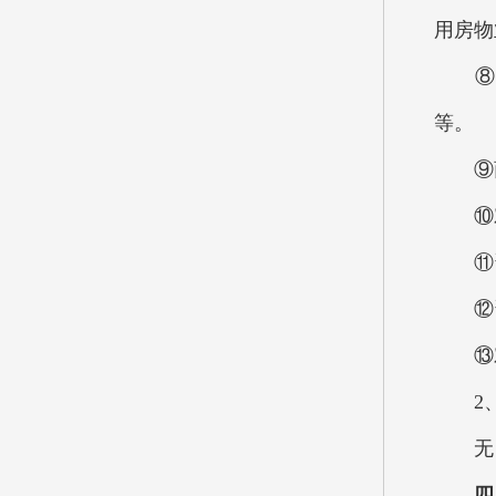
用房物
⑧工
等。
⑨商品
⑩对
⑪资
⑫资
⑬对
2、
无
四