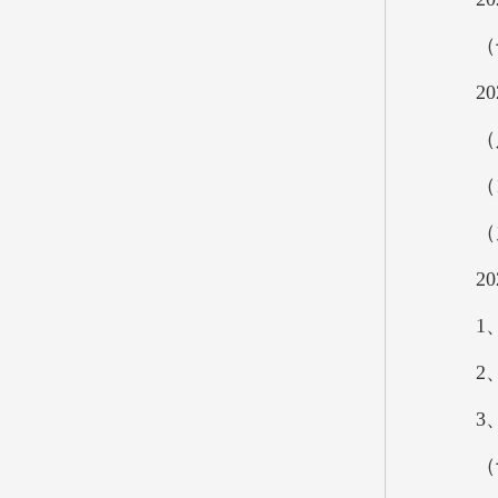
（七）
202
（八
（1）
（九
202
1、
2、
3、
（十