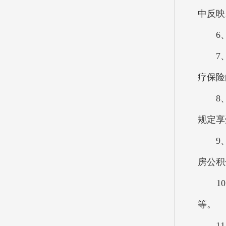
中反映
6、机
7、行
疗保险
8、事
规定享
9、住
房公积
10、
等。
11、