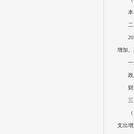
本单
二、
202
增加。
一般公
政府性
财政
三、
（一）
支出增