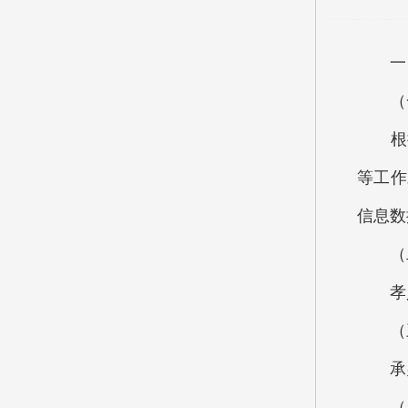
一、
（一
根据
等工作
信息数
（二
孝义
（三）
承办
（四