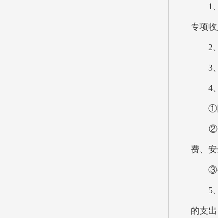
1、一
专项收
2、
3、
4、“
①因公
②公
费、安
③公
5、机
的支出