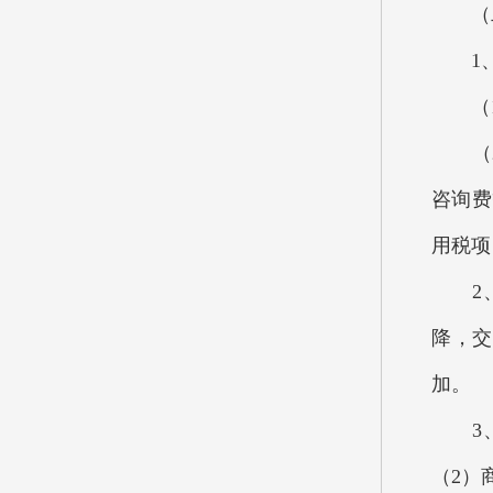
（二）
1、2
（1
（2）
咨询费
用税项
2、按
降，交
加。
3、按
（2）