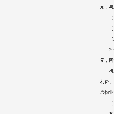
元，与
（三）
（四）
（五）
202
元，网
机关
利费、
房物业
（六
202