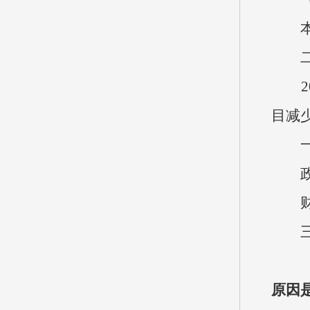
本单
二、
202
目减
一般公
政府
财政
三、
原因