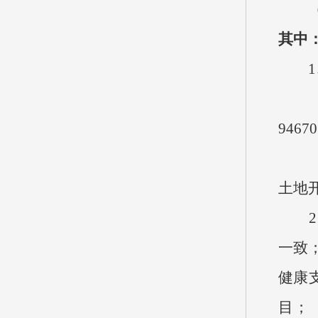
（二
其中
1、
（1
9467
（2
土地开
2、
一致；
健康支
目；（