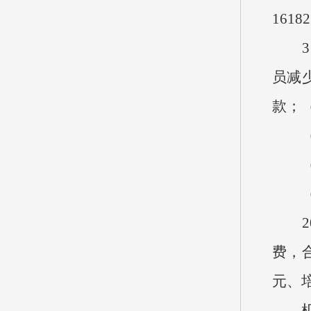
161
3、按
员减少
款；（
（四
（五
20
费，合
元、培
机关