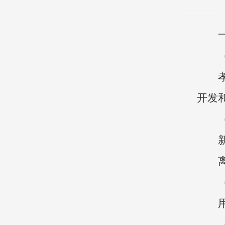
孝义
开发
新农
离退
用于
（