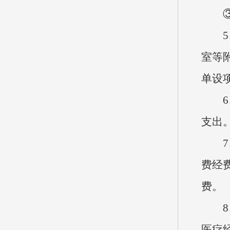
③公
5、
室等
单设
6、
支出
7、
费经
费。
8、
医疗