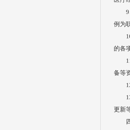
9、
例为
10
的各
11
备等
12
13
更新
四、