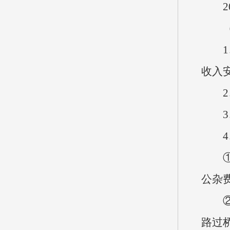
20
1、
收入
2、
3、
4、
①因
公杂
②公
路过