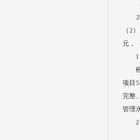
（九
202
（2）
元，（
1、
根据
项目5
完整
管理
2、
（1