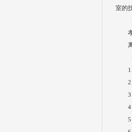
室的
（二
孝义
离退
（三
1、
2、
3、
4、
5、
6、