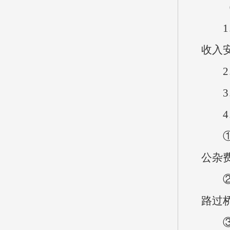
（十
1、
收入
2、
3、
4、
①因
公杂
②公
路过
③公