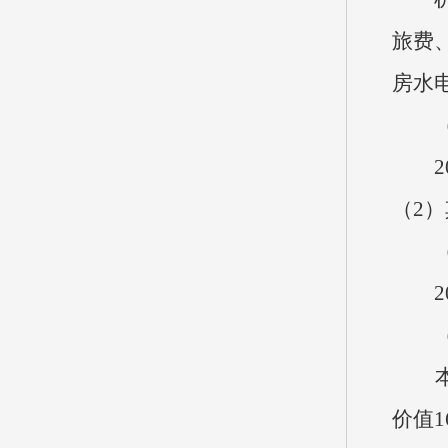
旅费
房水
（六
202
（2）
（七
20
（八
本单位
价值1