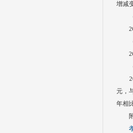
增减
（一
20
（二
20
（三
20
元，
年相
附