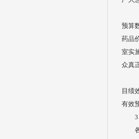
（4
预算数
药品
室实
众真
（5
目绩
有效
3、
各个