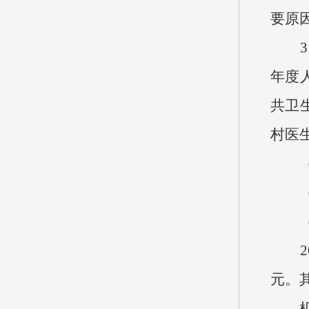
要原
3、
年度人
共卫生
村医
（三
（四
（五
20
元。
机关