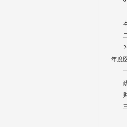
（四
本单
二、
202
年度
一般
政府
财
三、
（一）