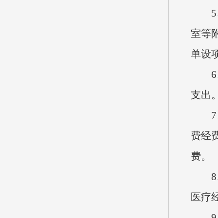
5、
室等
单设
6、
支出
7、
费经
费。
8、
医疗
9、