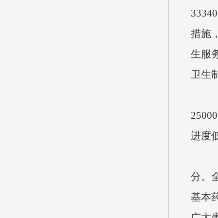
333
措施
生服
卫生
（2
25
进度
（3
分。全
基本
广大