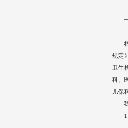
一、
（一
根据
规定
卫生
科、
儿保
我院
1、
（1