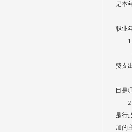
是本
（二
职业
1、
（1
费支
（2
目是
2、
是行政
加的