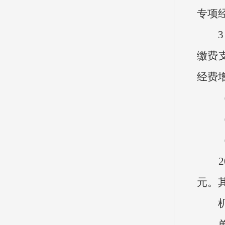
专项经
3、
缴费
经费增
20
元。
机关
单位