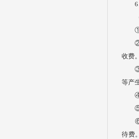
6、
①财
②事
收费
③年
等产
④基
⑤项
⑥“
待费