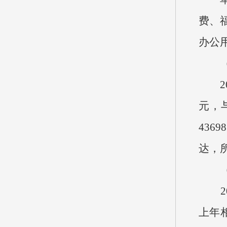
费、
办公
202
元，
43
达，所
20
上年相