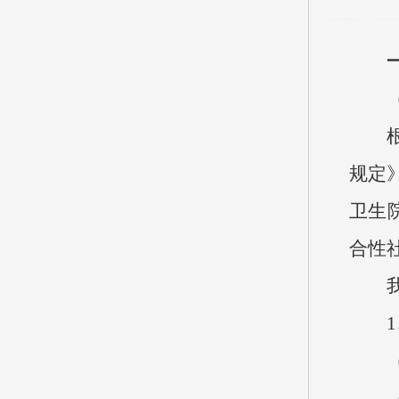
根据
规定
卫生
合性
我院
1、
（1
（2