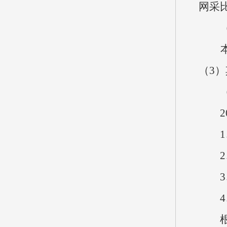
网采
本单
（3）
202
1、基
2、其
3、
4、
根据