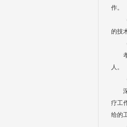
作。
（3
的技
孝义
人。
深入
疗工
给的