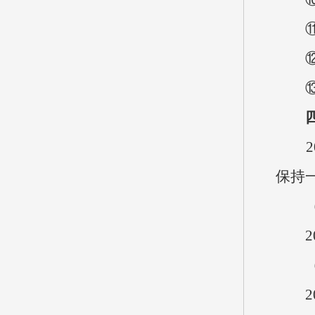
⑪资
⑫资
⑬对
20
保持
20
20