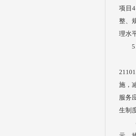
项目
整、
理水
5、
（1
211
施，
服务
生制
（2
元，