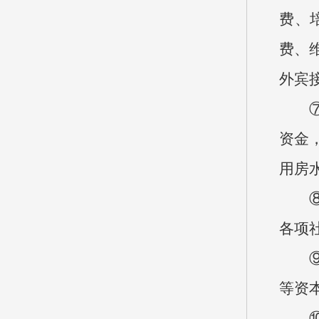
费、
费、
外宾
⑦机
资金
用房
⑧工
各项
⑨商
等资
⑩对