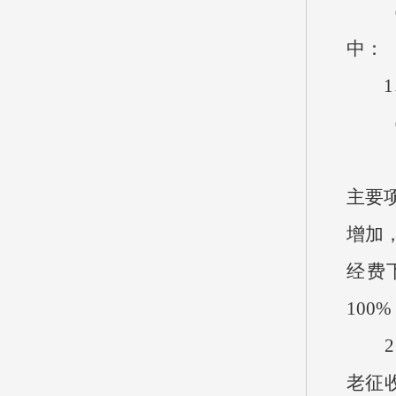
（二
中：
1、
（1
（2
主要项
增加，
经费
10
2、
老征收