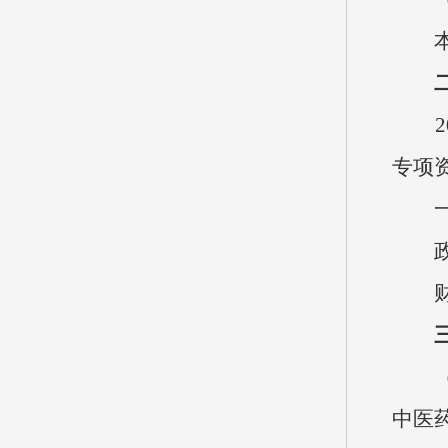
本单
202
专项
一般公
政府
财政
（一）
中医