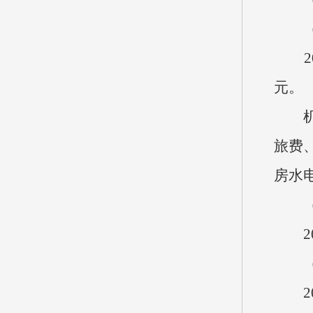
（五
20
元。
机关
旅费
房水
（六
20
（七
20