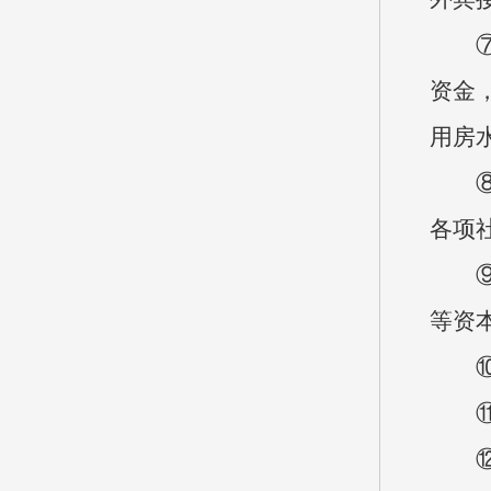
⑦机
资金
用房
⑧工
各项
⑨商
等资
⑩对
⑪资
⑫资