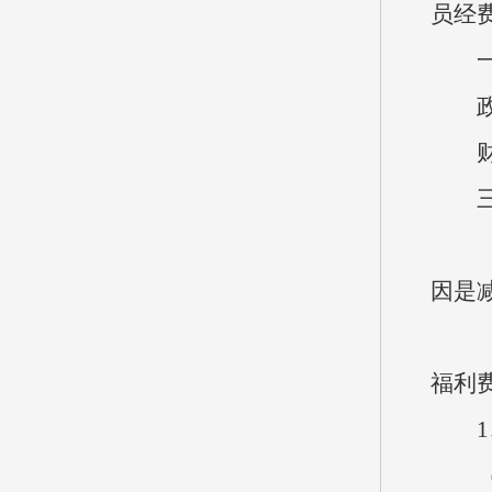
员经
一般公
政府
财政
三、
（一）
因是
（二
福利
1、
（1）