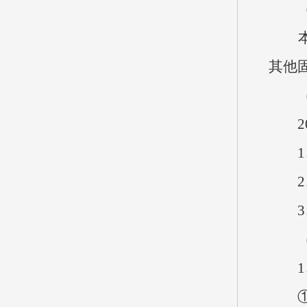
（八
本单
其他固
（九
20
1、
2、
3、
（十
1、
①财