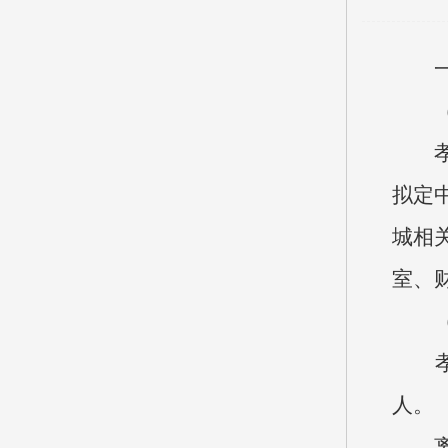
（一
孝义
拟定
城相
室、
（二
孝义
人。
离退