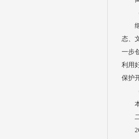
（三
继续
态、
一步
利用
保护
（四
本单
二、
202