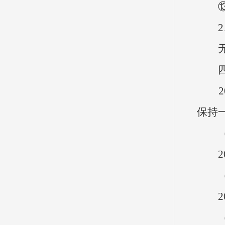
⑬对
2、
四、
20
保持
（一
20
（二
20
（三