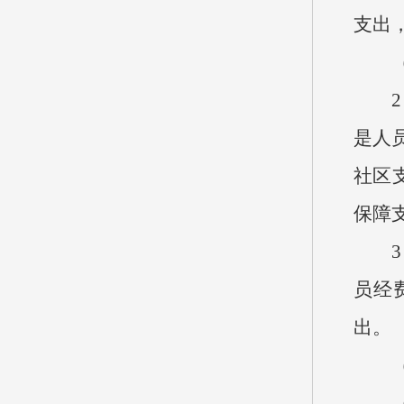
支出，
（2
2、
是人员
社区支
保障支
3、按
员经
出。
（三
（四