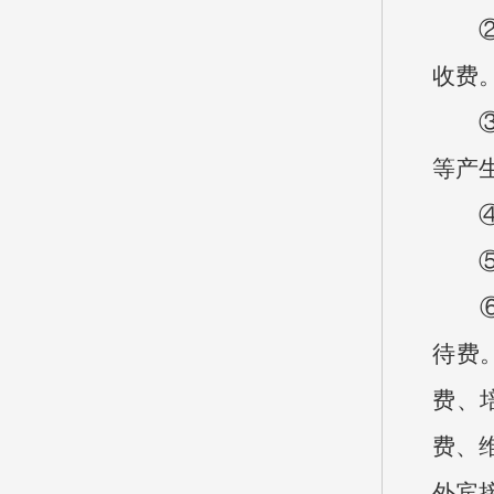
②事
收费
③年
等产
④基
⑤项
⑥“
待费
费、
费、
外宾