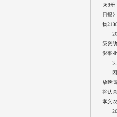
368
册
日报
物
218
2
级资
影事
3
放映
将认
孝义
2