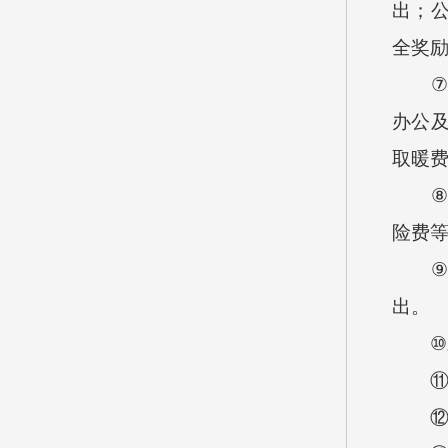
出；
全奖
⑦
办公
取暖
⑧
险费
⑨
出。
⑩