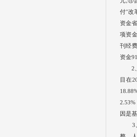
元
,
⑪
付
"
改
资金
项资
刊经
资金
9
2
目在
2
18.88
2.53%
因是
3
整，