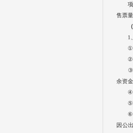
售票
1
①
②
③
余资
④
⑤
⑥
因公