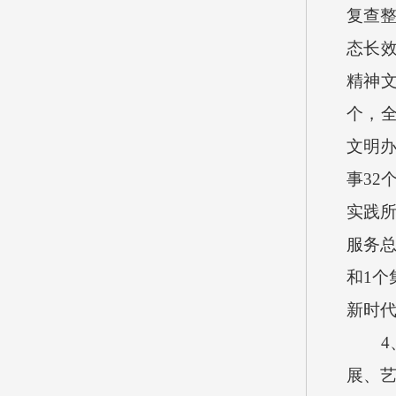
复查
态长
精神
个，
文明办
事
32
实践
服务
和
1
个
新时
4
展、