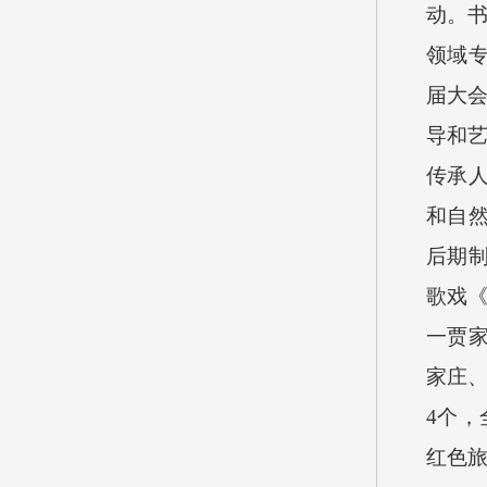
动。
领域
届大
导和
传承
和自
后期
歌戏
一贾
家庄
4
个，
红色