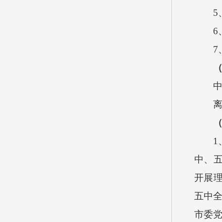
5
6
7
1
中、
开展
五中
市委