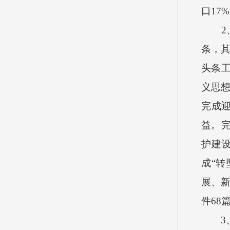
口
17%
2
条，
头条
义思想
完成
益。
护建
成“转
展、
件
68
3