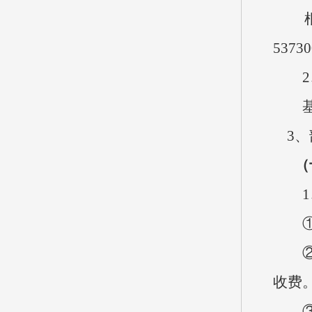
根据
537
2、
基本
3、
（
1、
①财
②事
收费
③年