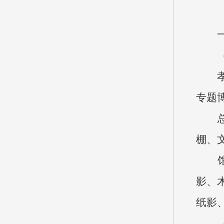
孝义
专题
总投
棚、
馆内
影、
纸影