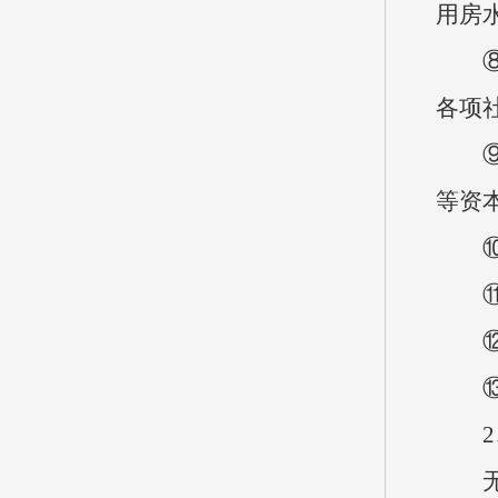
用房
⑧工
各项
⑨商
等资
⑩对
⑪资
⑫资
⑬对
2、