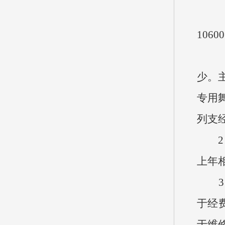
（1
1060
（2
少。
专用
列支
2、
上年相
3、
于经费
于维