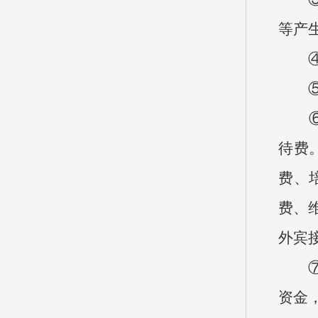
等产
④基
⑤项
⑥“
待费
费、
费、
外宾
⑦机
资金