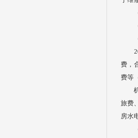
（四
（五
20
费，
费等
机关
旅费
房水
（