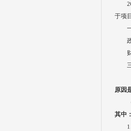
202
于项
一般公
政府
财政
三
（一
原因
（二
其中
1、