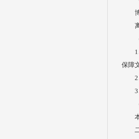
博物
离退
1、
保障
2、
3、
本单
二