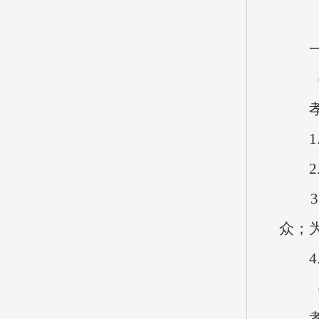
一
孝义
1.
2.
3.
众；
4.
孝义