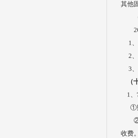
其他
20
1、
2、
3、
（十
1、
①财
②事
收费