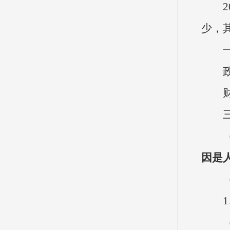
202
少，
一般
政府
财政
三、
（一
因是
（二
1、
（1）