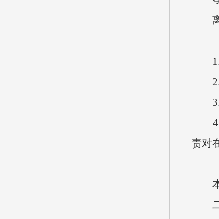
离退
1.
2.
3.
4.
责对
本单
二