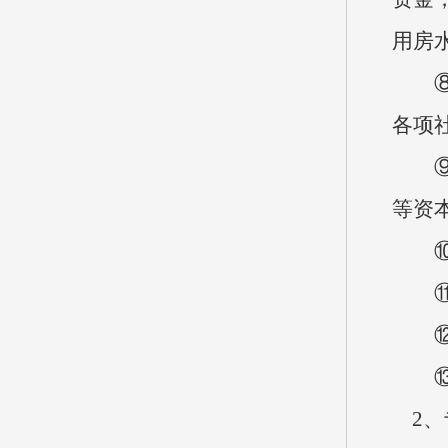
用房
⑧工
各项
⑨商
等资
⑩对
⑪资
⑫资
⑬对
2、