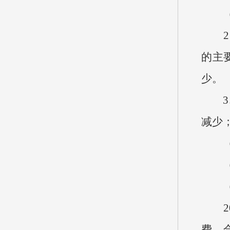
（2
2、
的主要
少。
3、按
减少；
（四
（五
20
费，