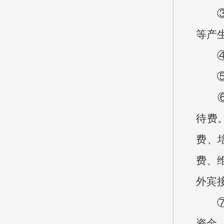
③年
等产
④基
⑤项
⑥“
待费
费、
费、
外宾
⑦机
资金