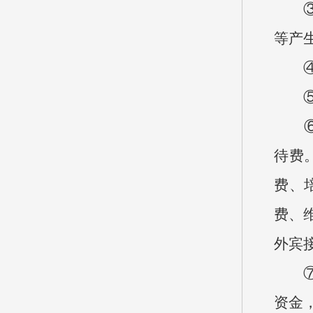
③年
等产
④基
⑤项
⑥“
待费
费、
费、
外宾
⑦机
资金