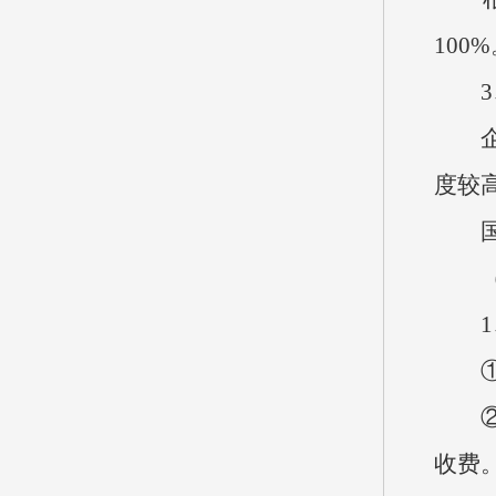
100
3、
企业
度较
国企
（十
1、
①财
②事
收费