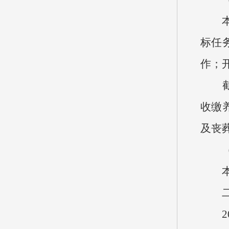
本决
标任
作；
截止2
收缴养
及丧葬
（四
本单
二、
202