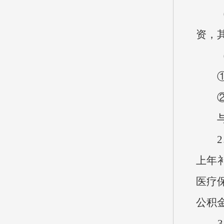
（1
资，其
（2
①企
②国
与上
2、
上年补
医疗
公积
3、