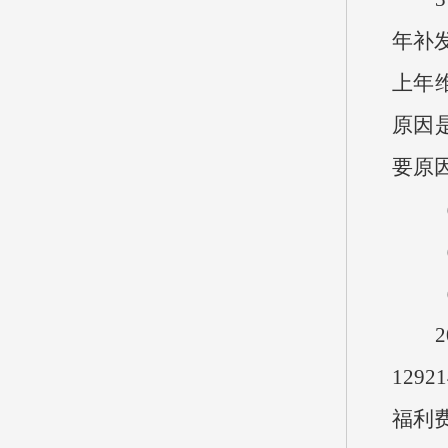
年补发
上年
原因
要原
（三
（四
（五
20
129
福利费