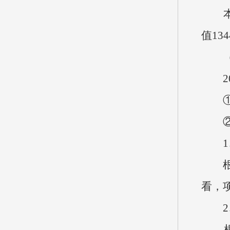
本单位
值13
（九
20
①企
②国
1、
根据
看，
2、
根据