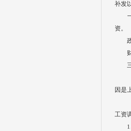
补发
一般
资。
政府
财政
三、
（一）
因是
（二
工资
1、