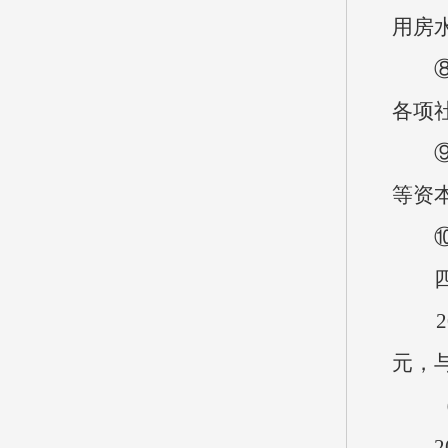
用房
⑧工
各项
⑨商
等资
⑩对
四、
202
元，与
（一
20