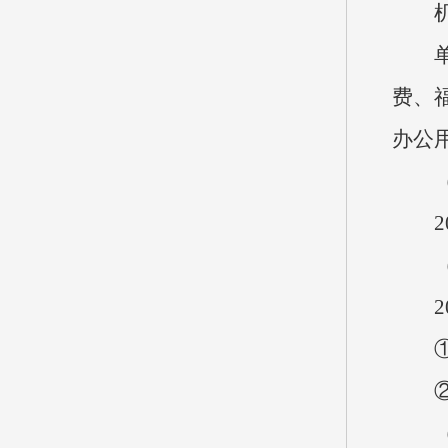
机关
单位
费、
办公
（六
20
（七
20
①企
②国
（八