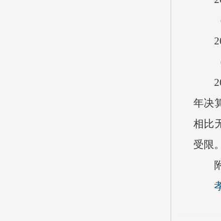
（二
20
（三
20
年决算
相比无
受限
附