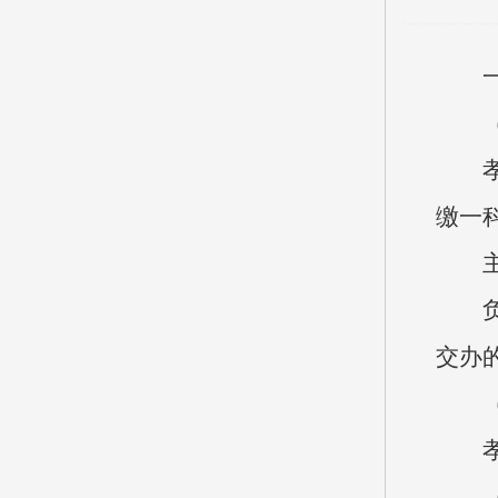
一、
（一
孝义
缴一
主要
负责
交办
（二
孝义
（三