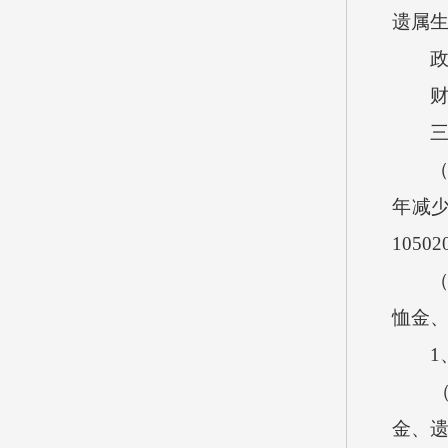
遗属
政府
财政
三、
（一）
年减
10502
（二）
恤金、
1、2
（1）
金、遗