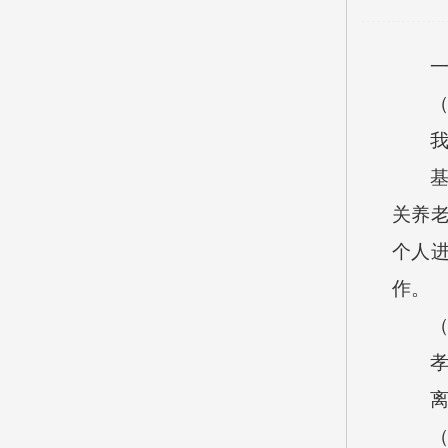
一、
（一
我中
基本
关养
个人
作。
（二
孝义市
离退
（三