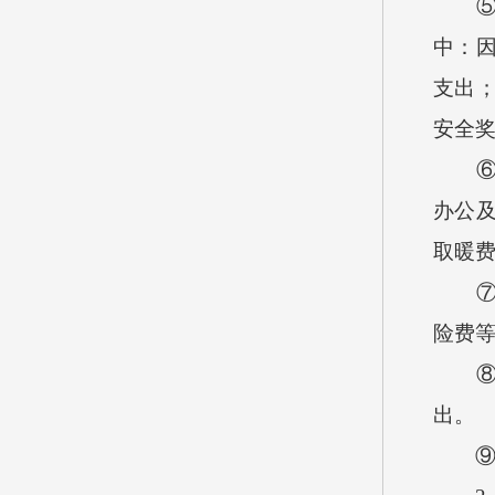
⑤“
中：
支出
安全
⑥机
办公
取暖
⑦工
险费
⑧商
出。
⑨对