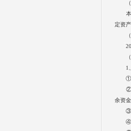
（八
本单位
定资产
（九
20
（十
1、
①财
②年
余资
③基
④项