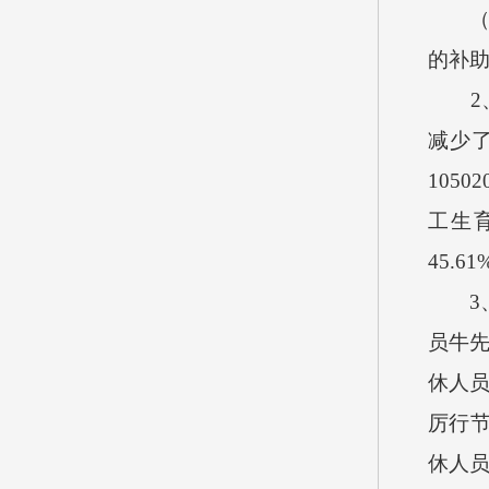
（2）
的补
2、按
减少
105
工生育
45.
3、按
员牛先
休人员
厉行节
休人员