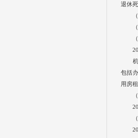
退休
（三）
（四）
（五
20
机关
包括
用房
（六
20
（七
20