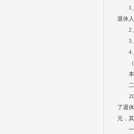
1、
退休
2、
3、
4、
（四
本单
二、
202
了退休
元，
一般公