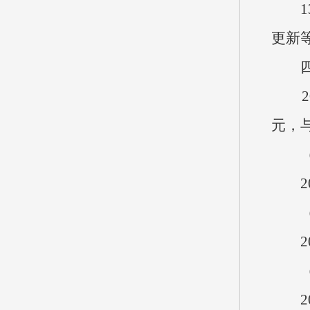
13
更新
四、
202
元，与
（一
20
（二
20
（三
202