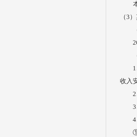
本单
（3）
（九
20
（十
1、
收入
2、
3、
4、
①因