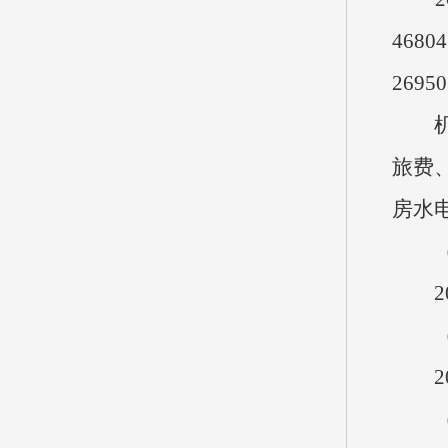
468
269
机关
旅费
房水
（六
20
（七
20
（八