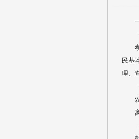
一、
（一
孝义
民基
理、
（二
农保中
离退
（三
截止