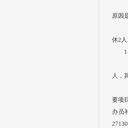
（一）
原因
（二
休2
1、
（1
人，其
（2
要项目
办员补
27