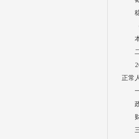
稳步
（四
本单
二、
202
正常
一般公
政府
财政
三、