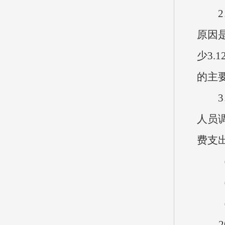
2、按
原因
少3.
的主
3、
人员调
费支
（三
（四
（五
20