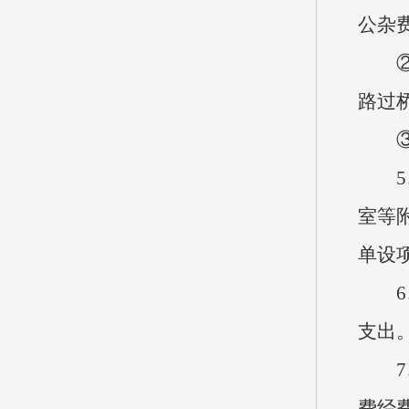
公杂
②公
路过
③公
5、
室等
单设
6、
支出
7、
费经