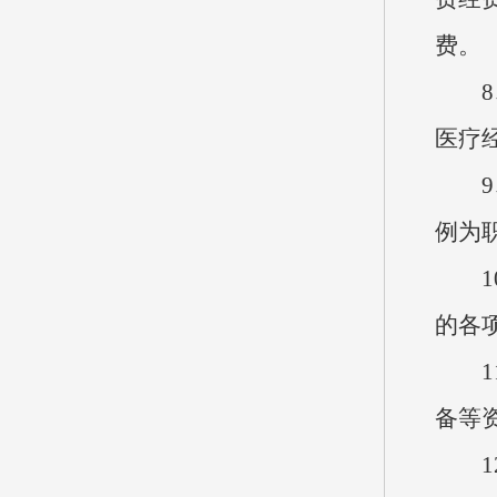
费。
8、
医疗
9、
例为
10
的各
11
备等
12