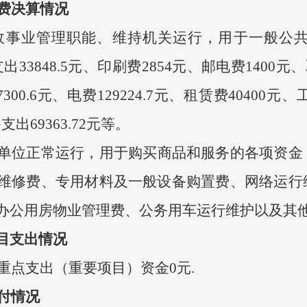
费决算情况
政事业管理职能、维持机关运行，用于一般公
支出
33848.5
元、印刷费
2854
元、邮电费
1400
元、
7300.6
元、电费
129224.7
元、租赁费
40400
元、
务支出
69363.72
元等。
单位正常运行，用于购买商品和服务的各项资金
维修费、专用材料及一般设备购置费、网络运行
办公用房物业管理费、公务用车运行维护以及其
目支出情况
重点支出（重要项目）资金
0
元
.
付情况