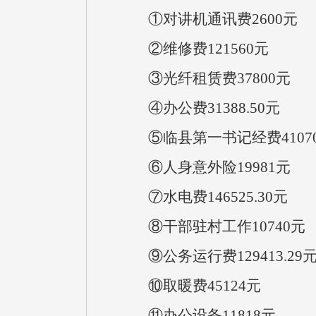
①对讲机通讯费
2600
元
②维修费
121560
元
③光纤租赁费
37800
元
④办公费
31388.50
元
⑤临县第一书记经费
4107
⑥人身意外险
19981
元
⑦水电费
146525.30
元
⑧干部驻村工作
10740
元
⑨公务运行费
129413.29
⑩取暖费
45124
元
⑪
办公设备
11818
元