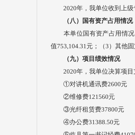
2020
年，我单位收到上级
（八）国有资产占用情况
本单位国有资产占用情况
值
753,104.31
元；（
3
）其他固
（九）项目绩效情况
2020
年，我单位决算项目
①对讲机通讯费
2600
元
②维修费
121560
元
③光纤租赁费
37800
元
④办公费
31388.50
元
⑤临县第一书记经费
4107