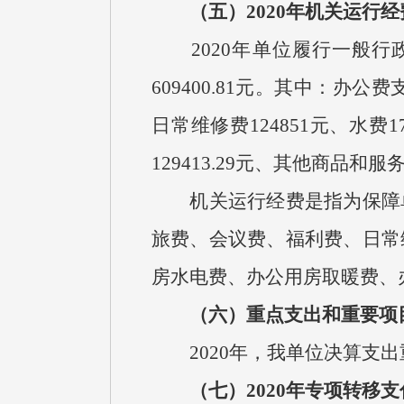
（五）
2020
年机关运行经
2020
年单位履行一般行
609400.81
元。其中：办公费
日常维修费
124851
元、水费
1
129413.29
元、其他商品和服
机关运行经费是指为保障
旅费、会议费、福利费、日常
房水电费、办公用房取暖费、
（六）重点支出和重要项
2020
年，我单位决算支出
（七）
2020
年专项转移支