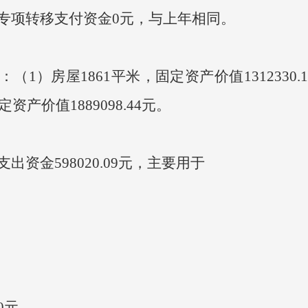
专项转移支付资金
0
元，与上年相同。
：（
1
）房屋
1861
平米，固定资产价值
1312330.
定资产价值
1889098.44
元。
支出资金
598020.09
元，主要用于
0
元