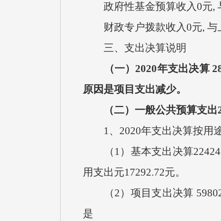
政府性基金预算收入
0
元
,
财政专户拨款收入
0
元
,
与
三、支出决算说明
（一）
2020
年支出决算
28
原因是项
目支出减少
。
（二）一般公共预算支出
1
、
2020
年支出决算按用
（1）
基本支出决算
22424
用支出元
17292.72
元。
（2）
项目支出决算
5980
是