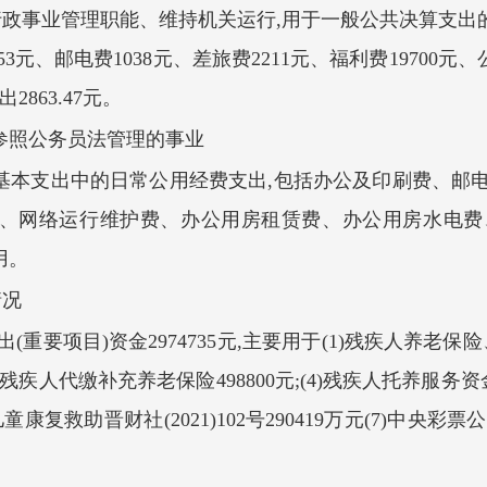
行政事业管理职能、维持机关运行,用于一般公共决算支出的机关
.53元、邮电费1038元、差旅费2211元、福利费19700元
863.47元。
参照公务员法管理的事业
基本支出中的日常公用经费支出,包括办公及印刷费、邮
、网络运行维护费、办公用房租赁费、办公用房水电费
用。
情况
(重要项目)资金2974735元,主要用于(1)残疾人养老保险
残疾人代缴补充养老保险498800元;(4)残疾人托养服务资金晋财
6)儿童康复救助晋财社(2021)102号290419万元(7)中央彩票