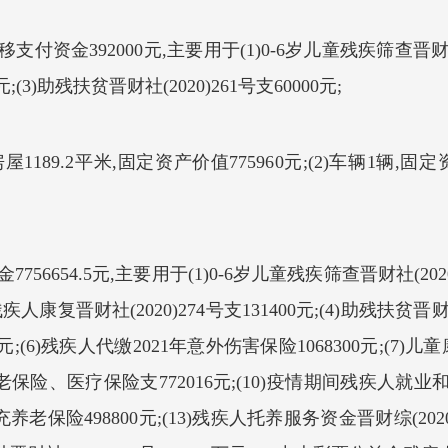
付资金392000元,主要用于(1)0-6岁儿童残疾筛查晋财社(2
元;(3)助残扶贫晋财社(2020)261号支60000元;
1189.2平米,固定资产价值775960元;(2)车辆1辆,固定
756654.5元,主要用于(1)0-6岁儿童残疾筛查晋财社(2020
3)残疾人康复晋财社(2020)274号支131400元;(4)助残扶贫晋财
0元;(6)残疾人代缴2021年意外伤害保险1068300元;(7)儿
养老保险、医疗保险支772016元;(10)疫情期间残疾人就业和
充养老保险498800元;(13)残疾人托养服务资金晋财综(2020