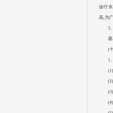
诊疗水
高,为
3、
基本
(十
1、
(1)
(2)
(3)
(4)
(5)