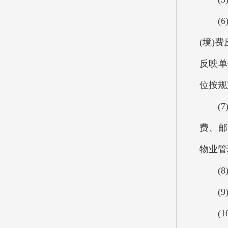
(6)
(境)
反映单
位按规
(7)
费、邮
物业管
(8)
(9)
(10