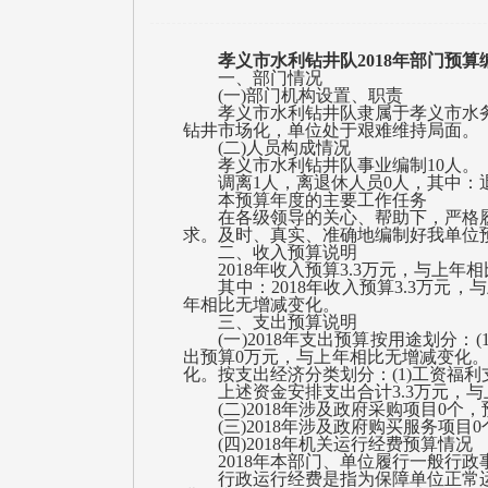
孝义市水利钻井队2018年部门预算
一、部门情况
(一)部门机构设置、职责
孝义市水利钻井队隶属于孝义市水务局
钻井市场化，单位处于艰难维持局面。
(二)人员构成情况
孝义市水利钻井队事业编制10人。
调离1人，离退休人员0人，其中：退
本预算年度的主要工作任务
在各级领导的关心、帮助下，严格履
求。及时、真实、准确地编制好我单位
二、收入预算说明
2018年收入预算3.3万元，与上年
其中：2018年收入预算3.3万元，
年相比无增减变化。
三、支出预算说明
(一)2018年支出预算按用途划分：(
出预算0万元，与上年相比无增减变化。
化。按支出经济分类划分：(1)工资福利
上述资金安排支出合计3.3万元，与
(二)2018年涉及政府采购项目0个
(三)2018年涉及政府购买服务项目
(四)2018年机关运行经费预算情况
2018年本部门、单位履行一般行政
行政运行经费是指为保障单位正常运