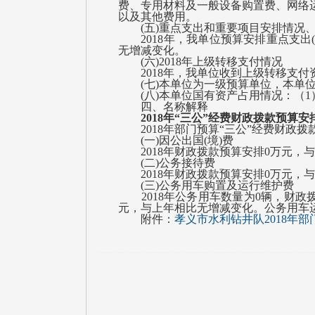
费、专用材料及一般设备购置费、网络
以及其他费用。
(五)重点支出和重要项目安排情况、
2018年，我单位预算安排重点支出(
无增减变化。
(六)2018年上级转移支付情况
2018年，我单位收到上级转移支付
(七)
本单位为一级预算单位，本单
(八)
本单位国有资产占用情况：（
1
四、名称解释
2018年“三公”经费财政拨款预算
2018年部门预算“三公”经费财政拨
(一)因公出国(境)费
2018年财政拨款预算安排0万元，
(二)公务接待费
2018年财政拨款预算安排0万元，
(三)公务用车购置及运行维护费
2018年公务用车数量为0辆，财政拨
元，与上年相比无增减变化。公务用车
附件：
孝义市水利钻井队2018年