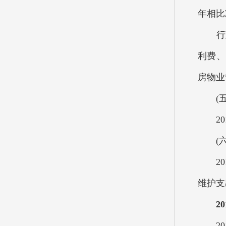
年相比
行政
利费、
房物业
(五
201
(六)
201
维护支
2
201