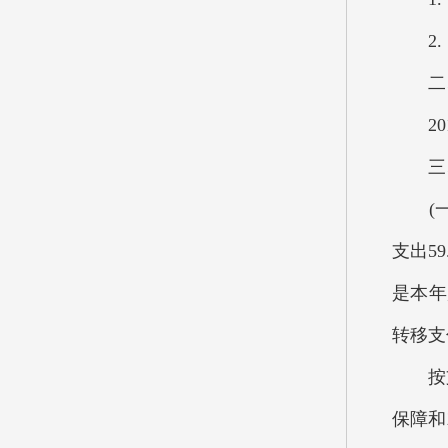
2. 
二、
201
三、
(一)
支出5
是本年
转移支
按支出
保障和