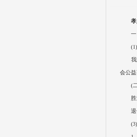
孝
一、
(1)
我单
会公益
(二
胜溪湖
退休
(3)
1. 