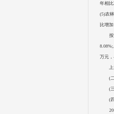
年相比
(5)
比增加
按支出
8.08
万元，
上述资
(二)
(三)
(四)
201