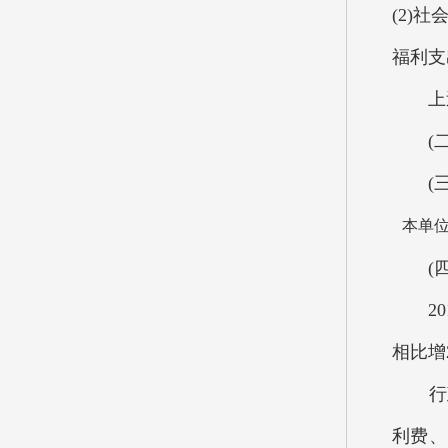
(2)
福利支出
上述资
(二)
(三)
本单
(四)
201
相比增
行政
利费、