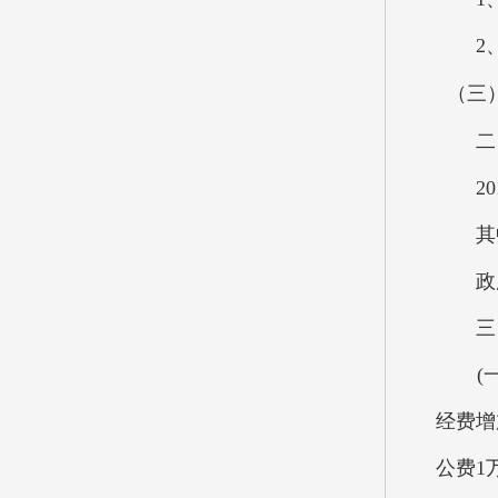
2、
（三
二、
201
其中：
政府性
三、
(一)
经费增
公费1