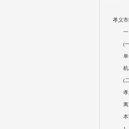
孝义市
一、
(一
单位基
机构
(二
孝义市
离退休
本预
1、