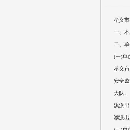
孝义市
一、本
二、单
(一)
孝义市
安全监
大队、
溪派出
濮派出
(二)