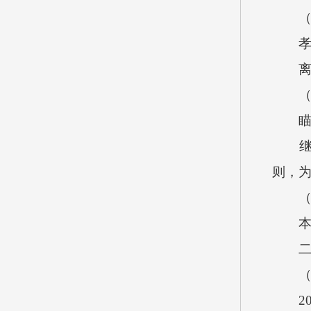
（二
孝义市
离退
（三
瞄准
继续
则，
（四
本单
二、
（一
201