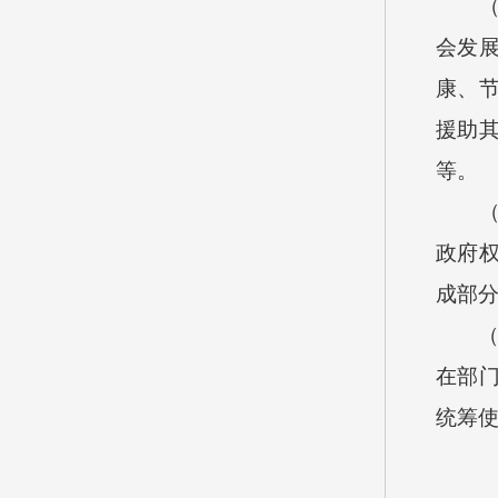
（三
会发
康、
援助
等。
（四
政府
成部
（五
在部
统筹使