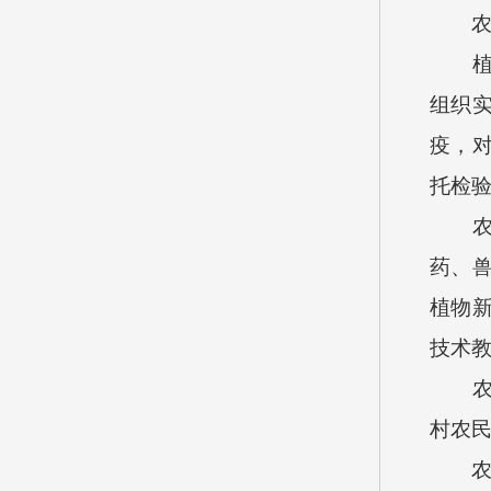
农广
植物
组织
疫，
托检验
农业
药、
植物
技术教
农民
村农
农业