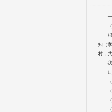
知（
村，
1