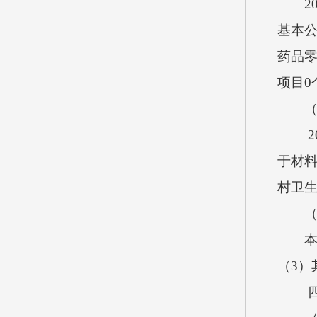
2
基本
药品
项目
0
2
于材
村卫
（
3
）