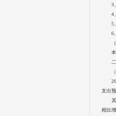
3、
4、
5、
6、
（四
本单
二、
（一
201
支出
其中：
相比增