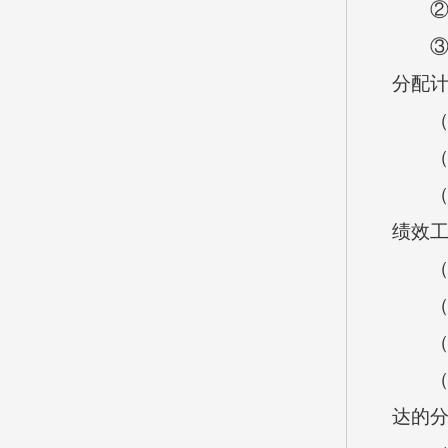
②基本
③其他
分配
（二
（1）
（2）
绩效
（3）
（三
（1）
（2）
达的