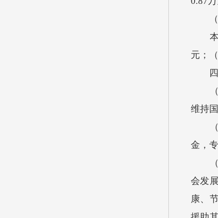
0.8
（九
本单位
元；（
四、
（一
维持
（二
金，
（三
会发
康、
援助