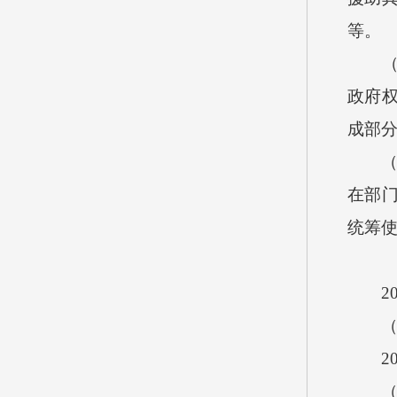
等。
（四
政府
成部
（五
在部
统筹使
201
（一
20
（二