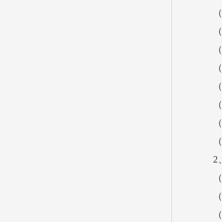
（3
（4
（5
（6
（7
（8
（9
（1
2、
（1
（2
（3