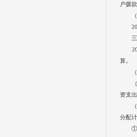
户拨
（二
20
三、
201
算。
（一
（1）
资支出
（2）
分配
①其他