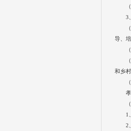
（4
3、
（1
导、
（2
（3
和乡
（二
孝义市
（三
1、加
2、