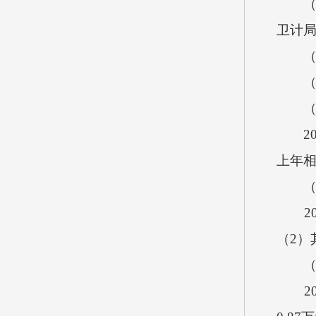
（3）
卫计
（四）
（五）
（六
20
上年
（七
201
（2）
（八
201