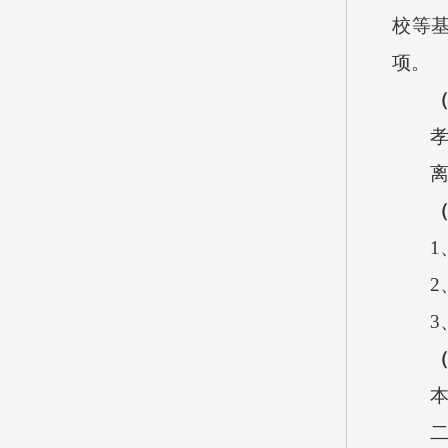
校等
项。
1
2
3