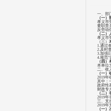
一、部
（一）
孝义市
要职责
反劳动
（二）
孝义市
（三）
1.通
2.及
3.加
4.规范
（四）
本单位
二、收
（一）
2019
其中：
政府性
财政专
（二）
2019
三、支
2019
（一）