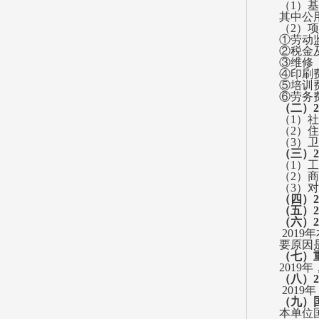
（
1）
其中公
（
2）
①
劳动
②税金
③维修
④印刷费
⑤培训费
⑥劳务费
（二）
（1）
社
（2）
住
（3）
卫
（三）
（
1）
（
2）
（
3）
（四）
（五）
（六）
201
要原因
（七）
2019年
（八）
2019
（九）
本单位