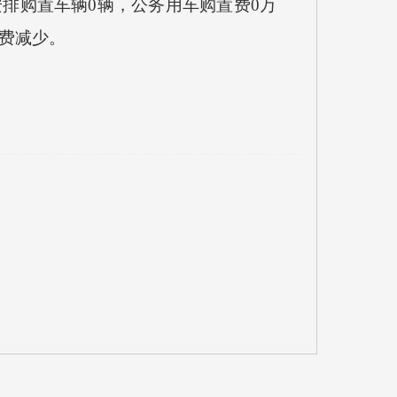
安排购置车辆0辆，公务用车购置费0万
护费减少
。