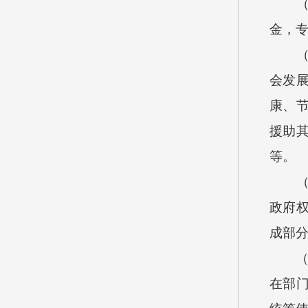
（二
金，
（三
会发
康、
援助
等。
（四
政府
成部
（五
在部