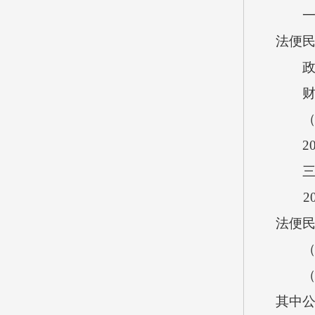
一般公
法便
政府性
财政专
（二
201
三、
201
法便
（一
（1）
其中公