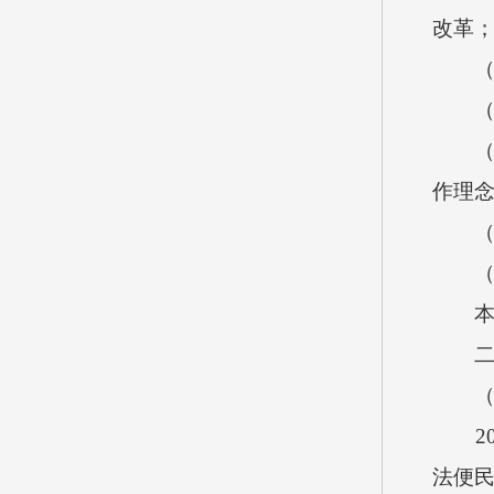
改革
（2
（3
（4
作理
（5
（四
本单
二、
（一
201
法便