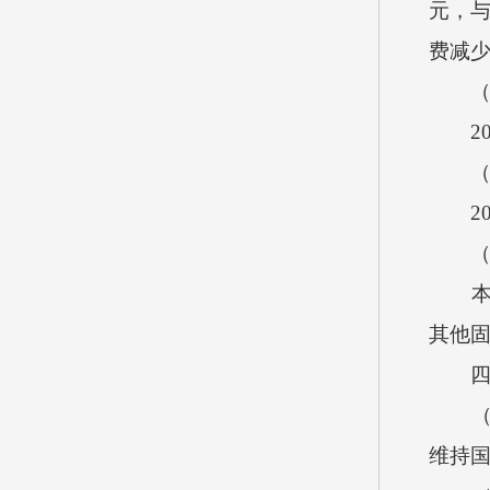
元，与
费减
（七
201
（八
201
（九
本单位
其他固
四、
（一
维持