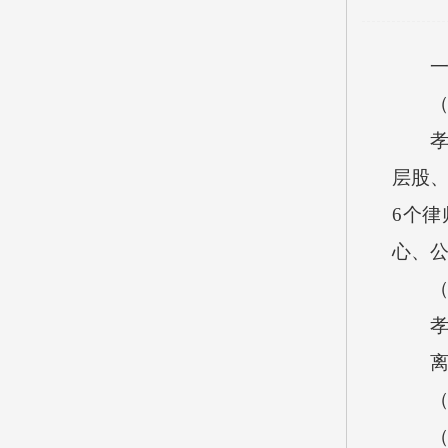
一、
（一
孝义
层股、
6个
心、
（二
孝义市
离退
（三
（1