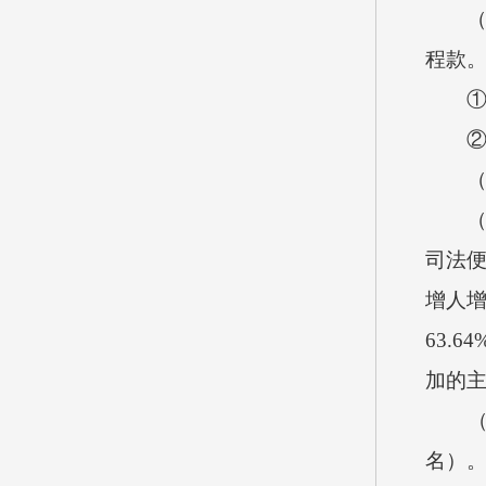
（2）
程款
①司法
②临
（二
（1）
司法便
增人增
63.
加的
（2）
名）。