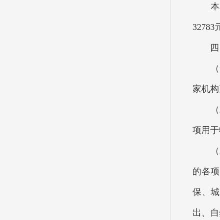
本单位
3278
四、
（一
家机构
（二
项用于
（三
的各项
保、城
出、自