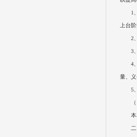
1、以
上台阶
2、加
3、
4、开
量、义
5、
（四
本单
二、