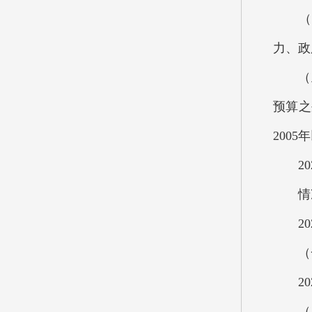
（四
力、政
（五）
预算之
200
202
情况
202
（一
202
（二