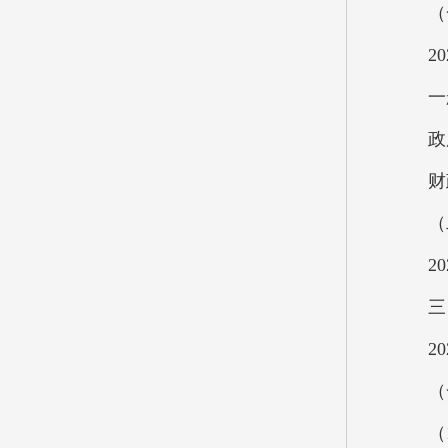
（一
202
一般公
政府性
财政专
（二
202
三、
202
（一）
（1）