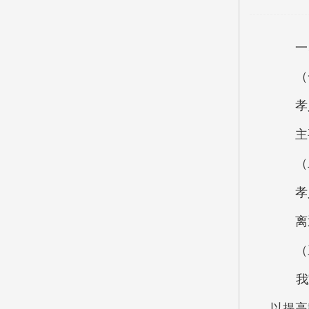
一、
（一
孝义市
主要
（二
孝义市
离退休
（三
我室将
以提高