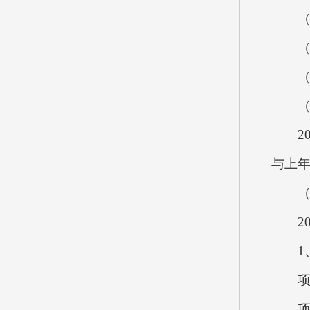
（3）
（四）
（五）
（六
202
与上年
（七
202
1、
项目
项目