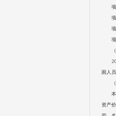
项目概
项目
项目
项目立
（八
202
困人员
（九
本单位
资产价
四、