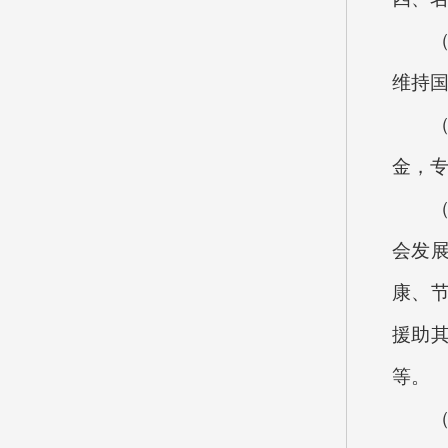
（一
维持
（二
金，
（三
会发
康、
援助
等。
（四