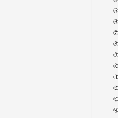
⑤儿童
⑥城
⑦农
⑧农
⑨其他
⑩城
⑪驻
⑫综
⑬下
⑭儿