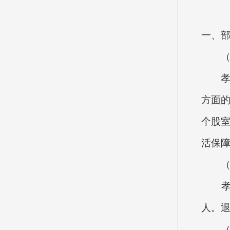
一、
（一
孝义
方面
个股
活保
（二
孝义
人。退
（三