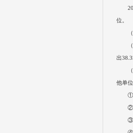
202
位。
（一
（1）
出38
（2）
他单
①社
②困
③80
④农